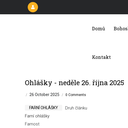
Přejít
k
hlavnímu
Main
navigation
obsahu
Domů
Bohos
Kontakt
Ohlášky - neděle 26. října 2025
26 October 2025
/
/
0 Comments
FARNÍ OHLÁŠKY
Druh článku
Farní ohlášky
Farnost