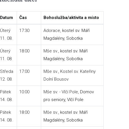
Datum
Čas
Bohoslužba/aktivita a místo
Úterý
17:30
Adorace,
kostel sv. Máří
11. 08.
Magdalény, Sobotka
Úterý
18:00
Mše sv.,
kostel sv. Máří
11. 08.
Magdalény, Sobotka
Středa
17:00
Mše sv., Kostel sv. Kateřiny
12. 08.
Dolní Bousov
Pátek
10:00
Mše sv. - Vlčí Pole,
Domov
14. 08.
pro seniory, Vlčí Pole
Pátek
18:00
Mše sv.,
kostel sv. Máří
14. 08.
Magdalény, Sobotka