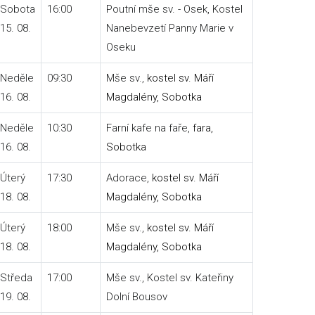
Sobota
16:00
Poutní mše sv. - Osek, Kostel
15. 08.
Nanebevzetí Panny Marie v
Oseku
Neděle
09:30
Mše sv.,
kostel sv. Máří
16. 08.
Magdalény, Sobotka
Neděle
10:30
Farní kafe na faře,
fara,
16. 08.
Sobotka
Úterý
17:30
Adorace,
kostel sv. Máří
18. 08.
Magdalény, Sobotka
Úterý
18:00
Mše sv.,
kostel sv. Máří
18. 08.
Magdalény, Sobotka
Středa
17:00
Mše sv., Kostel sv. Kateřiny
19. 08.
Dolní Bousov