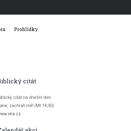
ra
Prohlídky
Biblický citát
iblický citát na dnešní den
ane, zachraň mě!
(Mt 14,30)
ww.vira.cz
Kalendář akcí