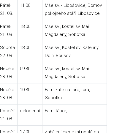
Pátek
11:00
Mše sv. - Libošovice,
Domov
21. 08.
pokojného stáří, Libošovice
Pátek
18:00
Mše sv.,
kostel sv. Máří
21. 08.
Magdalény, Sobotka
Sobota
18:00
Mše sv., Kostel sv. Kateřiny
22. 08.
Dolní Bousov
Neděle
09:30
Mše sv.,
kostel sv. Máří
23. 08.
Magdalény, Sobotka
Neděle
10:30
Farní kafe na faře,
fara,
23. 08.
Sobotka
Pondělí
celodenní
Farní tábor,
24. 08.
Pondělí
17:00
Zahájení diecézní poutě pro