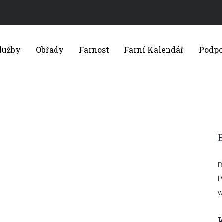
lužby
Obřady
Farnost
Farní Kalendář
Podpo
B
P
w