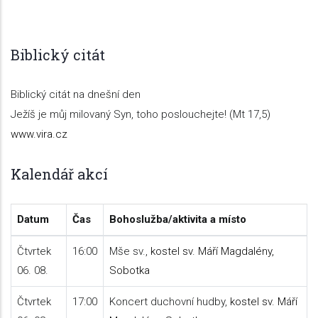
Biblický citát
Biblický citát na dnešní den
Ježíš je můj milovaný Syn, toho poslouchejte!
(Mt 17,5)
www.vira.cz
Kalendář akcí
Datum
Čas
Bohoslužba/aktivita a místo
Čtvrtek
16:00
Mše sv.,
kostel sv. Máří Magdalény,
06. 08.
Sobotka
Čtvrtek
17:00
Koncert duchovní hudby,
kostel sv. Máří