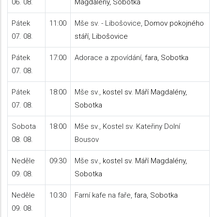
06. 08.
Magdalény, Sobotka
Pátek
11:00
Mše sv. - Libošovice,
Domov pokojného
07. 08.
stáří, Libošovice
Pátek
17:00
Adorace a zpovídání,
fara, Sobotka
07. 08.
Pátek
18:00
Mše sv.,
kostel sv. Máří Magdalény,
07. 08.
Sobotka
Sobota
18:00
Mše sv., Kostel sv. Kateřiny Dolní
08. 08.
Bousov
Neděle
09:30
Mše sv.,
kostel sv. Máří Magdalény,
09. 08.
Sobotka
Neděle
10:30
Farní kafe na faře,
fara, Sobotka
09. 08.